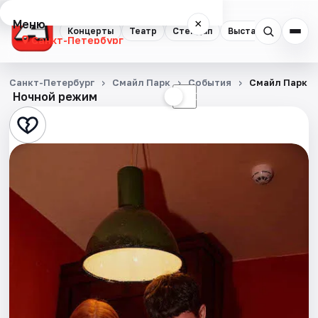
Меню
×
Концерты
Театр
Стендап
Выставки
Квест
Санкт-Петербург
Концерты
Санкт-Петербург
Смайл Парк
События
Смайл Парк
Ночной режим
☀
☾
Театр
Стендап
Выставки
Квесты
Экскурсии
Спорт
События