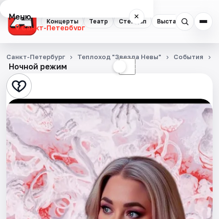
Меню
×
Концерты
Театр
Стендап
Выставки
Квест
Санкт-Петербург
Концерты
Санкт-Петербург
Теплоход "Звезда Невы"
События
Ночной режим
☀
☾
Театр
Стендап
Выставки
Квесты
Экскурсии
Спорт
События