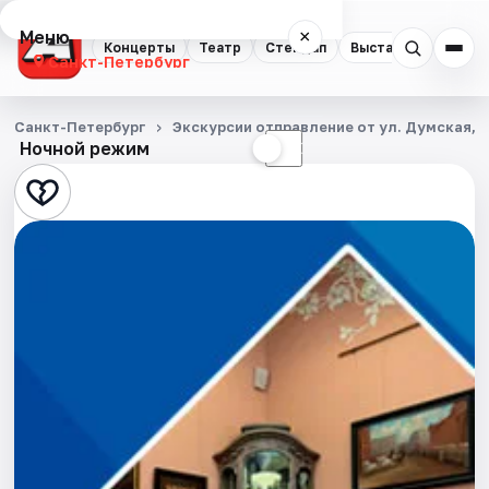
Меню
×
Концерты
Театр
Стендап
Выставки
Квест
Санкт-Петербург
Концерты
Санкт-Петербург
Экскурсии отправление от ул. Думская, д
Ночной режим
☀
☾
Театр
Стендап
Выставки
Квесты
Экскурсии
Спорт
События