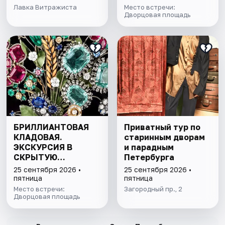
КОЛЛЕКЦИИ
Лавка Витражиста
Место встречи:
Дворцовая площадь
БРИЛЛИАНТОВАЯ
Приватный тур по
КЛАДОВАЯ.
старинным дворам
ЭКСКУРСИЯ В
и парадным
СКРЫТУЮ
Петербурга
СОКРОВИЩНИЦУ
25 сентября 2026 •
25 сентября 2026 •
ЭРМИТАЖА С
пятница
пятница
БИЛЕТОМ В МУЗЕЙ
Место встречи:
Загородный пр., 2
Дворцовая площадь