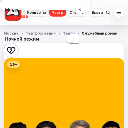
Меню
×
Концерты
Театр
Стендап
Выставки
Квест
Москва
Концерты
Москва
Театр Комедии
Театр
Служебный роман
Ночной режим
☀
☾
Театр
Стендап
16+
Выставки
Квесты
Экскурсии
Спорт
События