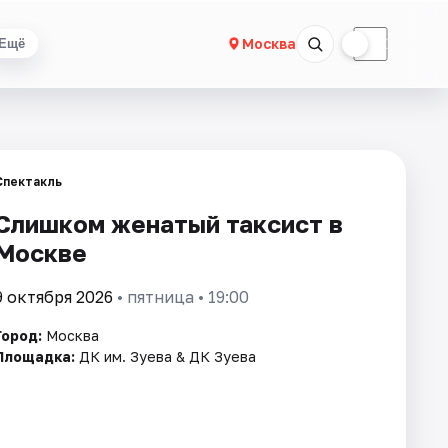
☀
☾
Москва
Ещё
Спектакль
Слишком женатый таксист в
Москве
9 октября 2026
• пятница • 19:00
Город:
Москва
Площадка:
ДК им. Зуева & ДК Зуева