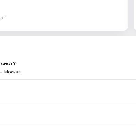
;br
ксист?
 — Москва.