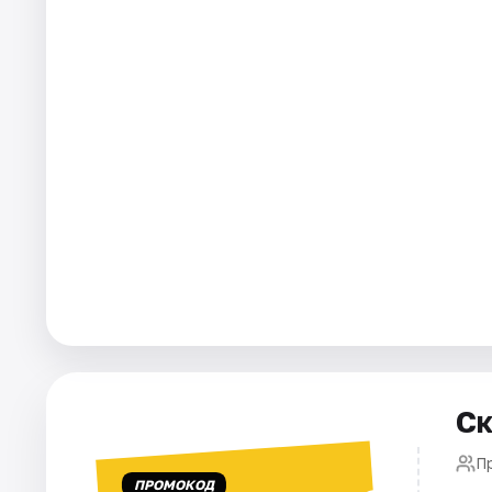
Города
Площадки
Артисты
Рейтинги
Ск
П
ПРОМОКОД