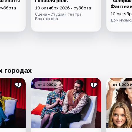
зыканты
Главная роль
"Фабрик
Фэнтези
 суббота
10 октября 2026 • суббота
10 октябр
Сцена «Студия» театра
Вахтангова
Дом музык
х городах
от 1 000 ₽
от 1 200 ₽