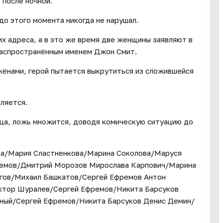
 после ночной.
до этого момента никогда не нарушал.
х адреса, а в это же время две женщины заявляют в
 распространённым именем Джон Смит.
жёнами, герой пытается выкрутиться из сложившейся
ляется.
ца, ложь множится, доводя комическую ситуацию до
ина/Мария Сластненкова/Марина Соколова/Маруся
ремов/Дмитрий Морозов Мирослава Карпович/Марина
гов/Михаил Башкатов/Сергей Ефремов Антон
тор Шуралев/Сергей Ефремов/Никита Барсуков
ный/Сергей Ефремов/Никита Барсуков Денис Демин/