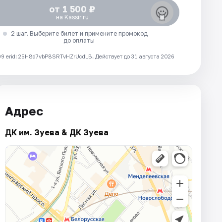
от 1 500 ₽
на Kassir.ru
2 шаг. Выберите билет и примените промокод
до оплаты
 erid: 25H8d7vbP8SRTvHZrUcdLB.
Действует до 31 августа 2026
Адрес
ДК им. Зуева & ДК Зуева