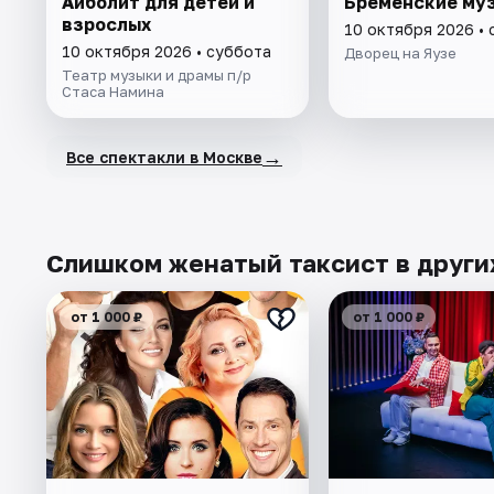
Айболит для детей и
Бременские му
взрослых
10 октября 2026 •
10 октября 2026 • суббота
Дворец на Яузе
Театр музыки и драмы п/р
Стаса Намина
→
Все спектакли в Москве
Слишком женатый таксист в други
от 1 000 ₽
от 1 000 ₽