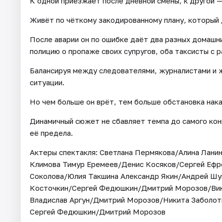
К одной приезжает после дневной смены, к другой —
Живёт по чёткому закодированному плану, который 
После аварии он по ошибке даёт два разных домашни
полицию о пропаже своих супругов, оба таксисты с
Балансируя между следователями, журналистами и 
ситуации.
Но чем больше он врёт, тем больше обстановка нака
Динамичный сюжет не сбавляет темпа до самого кон
её предела.
Актеры спектакля: Светлана Пермякова/Алина Лан
Климова Тимур Еремеев/Денис Косяков/Сергей Еф
Соколова/Юлия Такшина Александр Якин/Андрей Шу
Косточкин/Сергей Федюшкин/Дмитрий Морозов/Вик
Владислав Аргун/Дмитрий Морозов/Никита Заболот
Сергей Федюшкин/Дмитрий Морозов