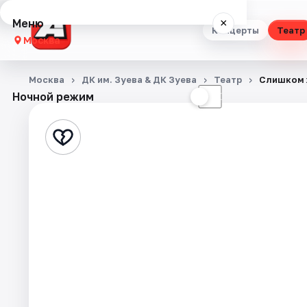
Меню
×
Концерты
Театр
Москва
Концерты
Москва
ДК им. Зуева & ДК Зуева
Театр
Слишком 
Ночной режим
☀
☾
Театр
Стендап
Выставки
Квесты
Экскурсии
Спорт
События