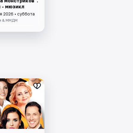
а монстриков".
 - мюзикл
я 2026 • суббота
и & ММДМ