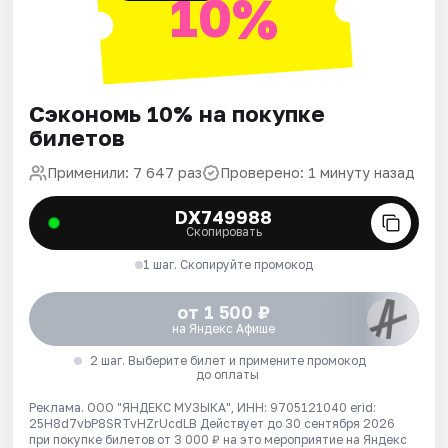
10%
Сэкономь 10% на покупке
билетов
Применили: 7 647 раз
Проверено: 1 минуту назад
DX749988
Скопировать
1 шаг. Скопируйте промокод
от 1 500 ₽
на Яндекс Афише
2 шаг. Выберите билет и примените промокод
до оплаты
Реклама. ООО "ЯНДЕКС МУЗЫКА", ИНН: 9705121040 erid:
25H8d7vbP8SRTvHZrUcdLB
Действует до 30 сентября 2026
при покупке билетов от 3 000 ₽ на это мероприятие на Яндекс