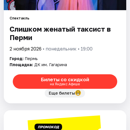
Города
Спектакль
Слишком женатый таксист в
Площадки
Перми
Артисты
2 ноября 2026
• понедельник • 19:00
Рейтинги
Город:
Пермь
Площадка:
ДК им. Гагарина
Билеты со скидкой
на Яндекс Афише
Еще билеты
ПРОМОКОД