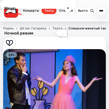
Меню
×
Концерты
Театр
Стендап
Выставки
Квест
Пермь
Концерты
Пермь
ДК им. Гагарина
Театр
Слишком женатый такс
Ночной режим
☀
☾
Театр
Стендап
18+
Выставки
Квесты
Экскурсии
Спорт
События