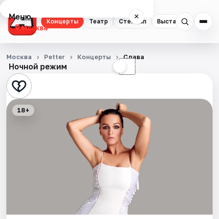
Меню
×
Концерты
Театр
Стендап
Выставки
Квест
Москва
Концерты
Москва
Petter
Концерты
Слава
Ночной режим
☀
☾
Театр
Стендап
18+
Выставки
Квесты
Экскурсии
Спорт
События