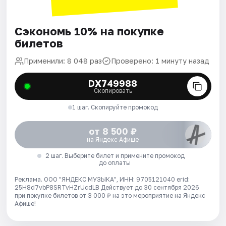
Сэкономь 10% на покупке
билетов
Применили: 8 048 раз
Проверено: 1 минуту назад
DX749988
Скопировать
1 шаг. Скопируйте промокод
от 8 500 ₽
на Яндекс Афише
2 шаг. Выберите билет и примените промокод
до оплаты
Реклама. ООО "ЯНДЕКС МУЗЫКА", ИНН: 9705121040 erid:
25H8d7vbP8SRTvHZrUcdLB
Действует до 30 сентября 2026
при покупке билетов от 3 000 ₽ на это мероприятие на Яндекс
Афише!