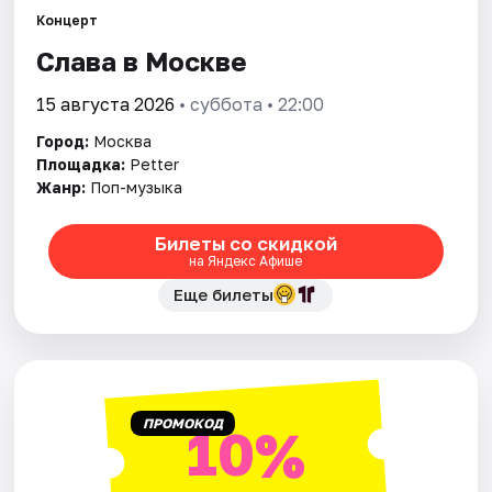
Концерт
Слава в Москве
Города
15 августа 2026
• суббота • 22:00
Площадки
Город:
Москва
Артисты
Площадка:
Petter
Жанр:
Поп-музыка
Рейтинги
Билеты со скидкой
на Яндекс Афише
Еще билеты
ПРОМОКОД
10%