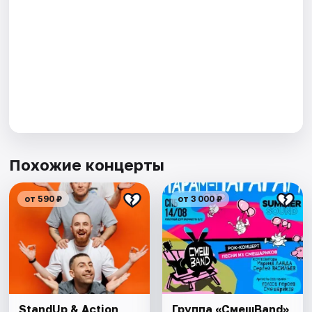
Похожие концерты
от 590 ₽
от 3 000 ₽
StandUp & Action
Группа «СмешBand»