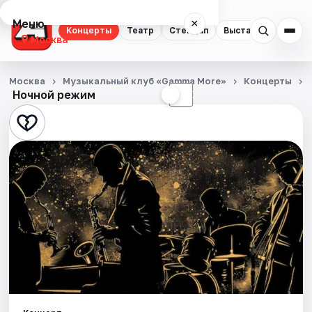
Меню
×
Концерты
Театр
Стендап
Выставки
Квест
Москва
Концерты
Москва
Музыкальный клуб «Gamma More»
Концерты
Ночной режим
☀
☾
Театр
Стендап
Выставки
Квесты
Экскурсии
Спорт
События