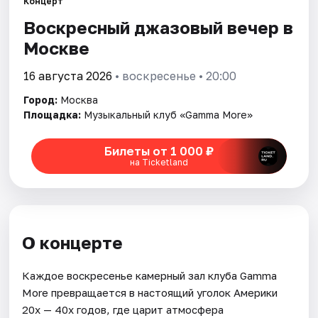
Концерт
Воскресный джазовый вечер в
Города
Москве
Площадки
16 августа 2026
• воскресенье • 20:00
Город:
Москва
Артисты
Площадка:
Музыкальный клуб «Gamma More»
Рейтинги
Билеты от 1 000 ₽
на Ticketland
О концерте
Каждое воскресенье камерный зал клуба Gamma
More превращается в настоящий уголок Америки
20х — 40х годов, где царит атмосфера