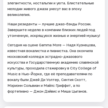
элегантности, ностальгии и уюта. Блистательные
мелодии живого джаза унесут вас в эпоху
великолепия.
Наши резиденты — лучшие джаз-бэнды России.
Завершите неделю в компании близких людей под
утонченную, искрящуюся жизнью и энергией музыку!
Сегодня на сцене Gamma More — Надя Кузнецова,
известная вокалистка и пианистка. Она окончила
московский колледж эстрадно-джазового
искусства и Государственную академию славянской
культуры, проходила стажировку в City College of
Music в Нью-Йорке, где её преподавателями по
вокалу были Джей Ди Уолтер, Синтия Скотт,
Мэриэнн Сольвиан и Майлс Гриффит, а по
фортепиано — Джон Дэйвис и Миша Цыганов.