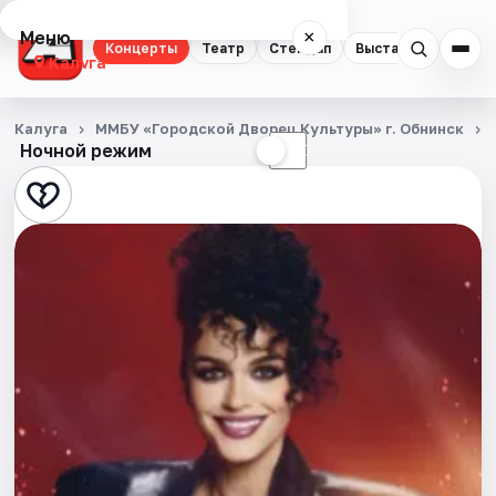
Меню
×
Концерты
Театр
Стендап
Выставки
Спорт
Калуга
Концерты
Калуга
ММБУ «Городской Дворец Культуры» г. Обнинск
Ночной режим
☀
☾
Театр
Стендап
Выставки
Спорт
События
Города