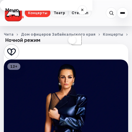
Меню
×
Концерты
Театр
Стендап
Чита
Концерты
Чита
Дом офицеров Забайкальского края
Концерты
Ночной режим
☀
☾
Театр
Стендап
12+
События
Города
Площадки
Артисты