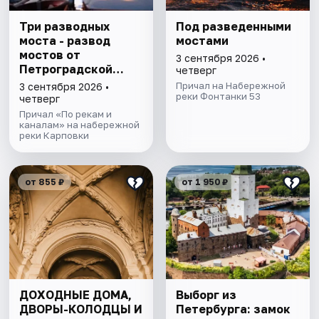
Три разводных
Под разведенными
моста - развод
мостами
мостов от
3 сентября 2026 •
Петроградской
четверг
стороны
Причал на Набережной
3 сентября 2026 •
реки Фонтанки 53
четверг
Причал «По рекам и
каналам» на набережной
реки Карповки
от 855 ₽
от 1 950 ₽
ДОХОДНЫЕ ДОМА,
Выборг из
ДВОРЫ-КОЛОДЦЫ И
Петербурга: замок