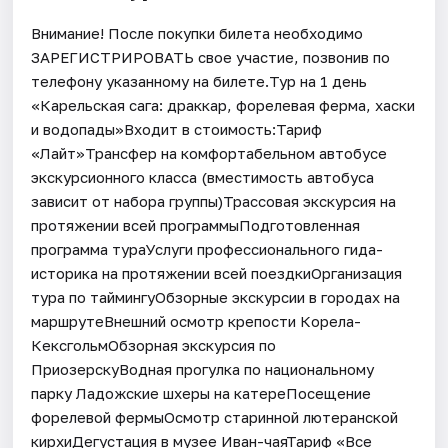
Внимание! После покупки билета необходимо
ЗАРЕГИСТРИРОВАТЬ свое участие, позвонив по
телефону указанному на билете.Тур на 1 день
«Карельская сага: драккар, форелевая ферма, хаски
и водопады»Входит в стоимость:Тариф
«Лайт»Трансфер на комфортабельном автобусе
экскурсионного класса (вместимость автобуса
зависит от набора группы)Трассовая экскурсия на
протяжении всей программыПодготовленная
программа тураУслуги профессионального гида-
историка на протяжении всей поездкиОрганизация
тура по таймингуОбзорные экскурсии в городах на
маршрутеВнешний осмотр крепости Корела-
КексгольмОбзорная экскурсия по
ПриозерскуВодная прогулка по национальному
парку Ладожские шхеры на катереПосещение
форелевой фермыОсмотр старинной лютеранской
кирхиДегустация в музее Иван-чаяТариф «Все