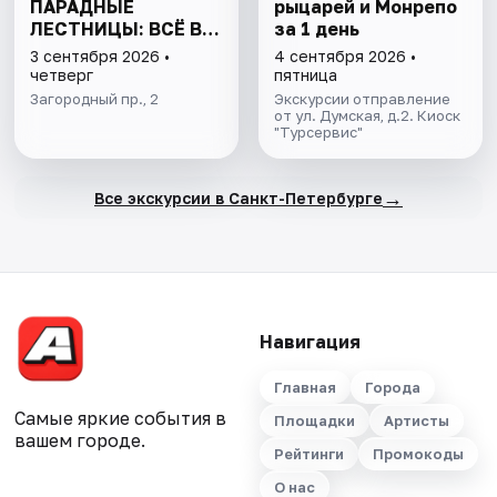
ПАРАДНЫЕ
рыцарей и Монрепо
ЛЕСТНИЦЫ: ВСЁ В
за 1 день
ОДНОЙ ПРОГУЛКЕ
3 сентября 2026 •
4 сентября 2026 •
четверг
пятница
Загородный пр., 2
Экскурсии отправление
от ул. Думская, д.2. Киоск
"Турсервис"
→
Все экскурсии в Санкт-Петербурге
Навигация
Главная
Города
Самые яркие события в
Площадки
Артисты
вашем городе.
Рейтинги
Промокоды
О нас