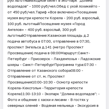
руб льготныйВходной билет в эко-парк "Долина
водопадов" - 1000 руб/чел.Обед с ухой лохикейто -
от 450 руб/чел.Тариф «Все включено»Посещение
музея внутри крепости Корела - 200 руб. взрослый,
100 руб. льготныйПосещение музея «Город
Ангелов» - 400 руб. взрослый, 300 руб
льготныйОтправление:Казанская площадь д.2
подача автобуса в 07:00, отправление в 07:30,
проспект Энгельса д.141 (метро Проспект
Просвещения) подача в 08:00Маршрут:Санкт-
Петербург - Приозерск - Лахденпохья - Ладожские
шхеры - Санкт-ПетербургПрограмма тура:07:30 -
Отправление от Казанского собора08:00 -
Отправление от ст. м. Проспект
Просвещения10:00-10:30 - Осмотр крепости
Корела-Кексгольм -Территория крепости
Корела11:30-13:10 - Экопарк "Долина водопадов": -
Фото и общение с хаски и лисами - В гостях у
северных оленей - Водяная мельница - Экскурсия в