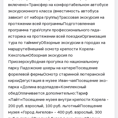
включено»Трансфер на комфортабельном автобусе
экскурсионного класса (вместимость автобуса
зависит от набора группы)Трассовая экскурсия на
протяжении всей программыПодготовленная
программа тураУслуги профессионального гида-
историка на протяжении всей поездкиОрганизация
тура по таймингуОбзорные экскурсии в городах на
маршрутеВнешний осмотр крепости Корела-
КексгольмОбзорная экскурсия по
ПриозерскуВодная прогулка по национальному
парку Ладожские шхеры на катереПосещение
форелевой фермыОсмотр старинной лютеранской
кирхиДегустация в музее Иван-чаяПосещение эко-
парка «Долина водопадов»Комплексный
обедОплачивается дополнительно:Тариф
«Лайт»Посещение музея внутри крепости Корела -
200 руб. взрослый, 100 руб. льготныйПосещение
музея «Город Ангелов» - 400 руб. взрослый, 300