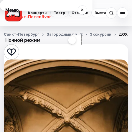
Меню
×
Концерты
Театр
Стендап
Выставки
Квест
Санкт-Петербург
Концерты
Санкт-Петербург
Загородный пр., 2
Экскурсии
ДОХОД
Ночной режим
☀
☾
Театр
Стендап
Выставки
Квесты
Экскурсии
Спорт
События