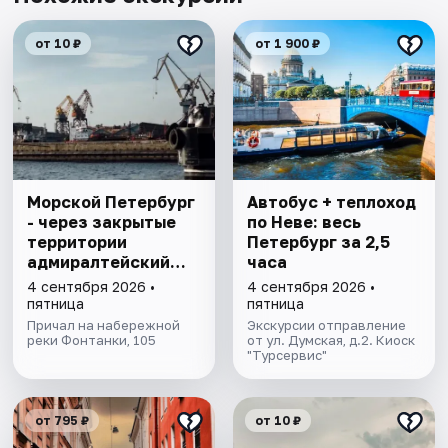
от 10 ₽
от 1 900 ₽
Морской Петербург
Автобус + теплоход
- через закрытые
по Неве: весь
территории
Петербург за 2,5
адмиралтейский
часа
верфей
4 сентября 2026 •
4 сентября 2026 •
пятница
пятница
Причал на набережной
Экскурсии отправление
реки Фонтанки, 105
от ул. Думская, д.2. Киоск
"Турсервис"
от 795 ₽
от 10 ₽