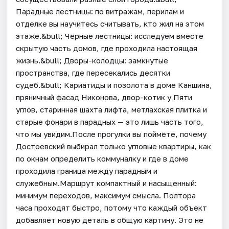
Парадные лестницы: по витражам, перилам и
отделке вы научитесь считывать, кто жил на этом
этаже.&bull; Чёрные лестницы: исследуем вместе
скрытую часть домов, где проходила настоящая
жизнь.&bull; Дворы-колодцы: замкнутые
пространства, где пересекались десятки
судеб.&bull; Кариатиды и позолота в доме Каншина,
пряничный фасад Никонова, двор-котик у Пяти
углов, старинная шахта лифта, метлахская плитка и
старые фонари в парадных — это лишь часть того,
что мы увидим.После прогулки вы поймёте, почему
Достоевский выбирал только угловые квартиры, как
по окнам определить коммуналку и где в доме
проходила граница между парадным и
служебным.Маршрут компактный и насыщенный:
минимум переходов, максимум смысла. Полтора
часа проходят быстро, потому что каждый объект
добавляет новую деталь в общую картину. Это не