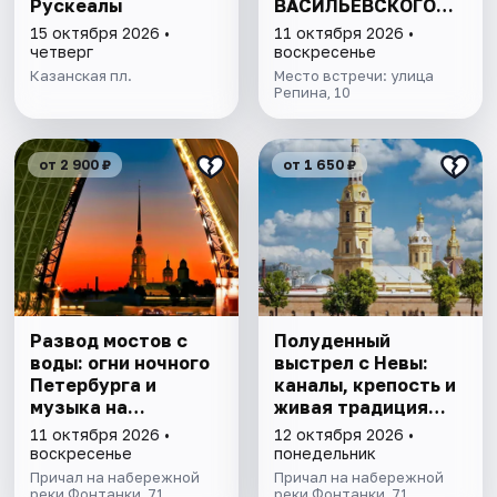
Рускеалы
ВАСИЛЬЕВСКОГО
ОСТРОВА"
15 октября 2026 •
11 октября 2026 •
четверг
воскресенье
Казанская пл.
Место встречи: улица
Репина, 10
от 2 900 ₽
от 1 650 ₽
Развод мостов с
Полуденный
воды: огни ночного
выстрел с Невы:
Петербурга и
каналы, крепость и
музыка на
живая традиция
теплоходе
Петербурга
11 октября 2026 •
12 октября 2026 •
воскресенье
понедельник
Причал на набережной
Причал на набережной
реки Фонтанки, 71
реки Фонтанки, 71