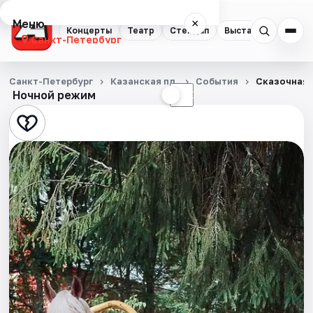
Меню
×
Концерты
Театр
Стендап
Выставки
Квест
Санкт-Петербург
Концерты
Санкт-Петербург
Казанская пл.
События
Сказочная 
Ночной режим
☀
☾
Театр
Стендап
Выставки
Квесты
Экскурсии
Спорт
События