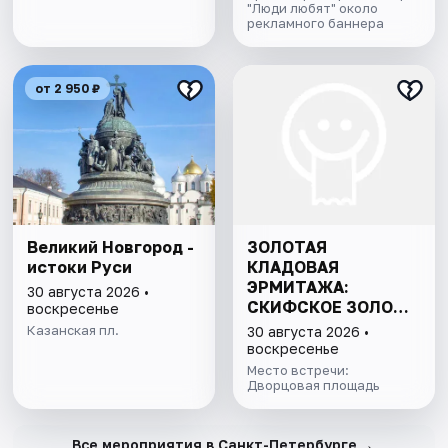
"Люди любят" около
рекламного баннера
от 2 950 ₽
Великий Новгород -
ЗОЛОТАЯ
истоки Руси
КЛАДОВАЯ
ЭРМИТАЖА:
30 августа 2026 •
СКИФСКОЕ ЗОЛОТО
воскресенье
И СОКРОВИЩА
Казанская пл.
30 августа 2026 •
ИМПЕРАТОРСКОЙ
воскресенье
КОЛЛЕКЦИИ
Место встречи:
Дворцовая площадь
→
Все мероприятия в Санкт-Петербурге