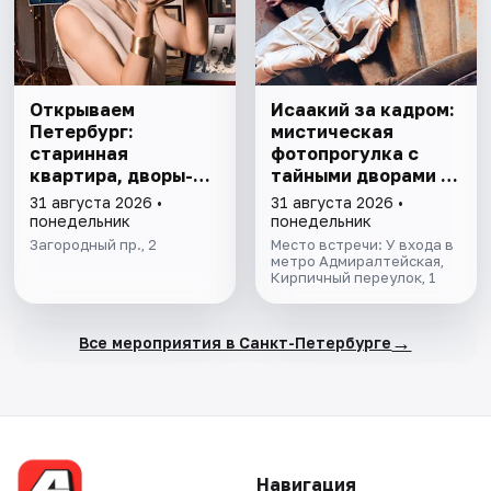
Открываем
Исаакий за кадром:
Петербург:
мистическая
старинная
фотопрогулка с
квартира, дворы-
тайными дворами и
колодцы, парадные
колоннадой
31 августа 2026 •
31 августа 2026 •
понедельник
понедельник
Загородный пр., 2
Место встречи: У входа в
метро Адмиралтейская,
Кирпичный переулок, 1
→
Все мероприятия в Санкт-Петербурге
Навигация