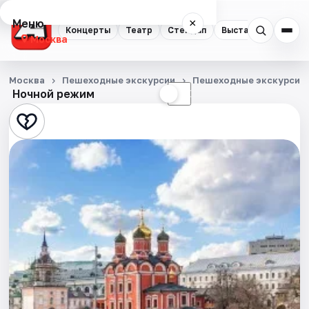
Меню
×
Концерты
Театр
Стендап
Выставки
Квест
Москва
Концерты
Москва
Пешеходные экскурсии
Пешеходные экскурсии
Ночной режим
☀
☾
Театр
Стендап
Выставки
Квесты
Экскурсии
Спорт
События