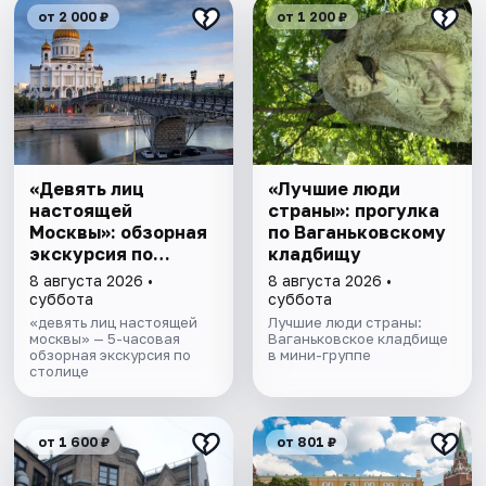
от 2 000 ₽
от 1 200 ₽
«Девять лиц
«Лучшие люди
настоящей
страны»: прогулка
Москвы»: обзорная
по Ваганьковскому
экскурсия по
кладбищу
столице
8 августа 2026 •
8 августа 2026 •
суббота
суббота
«девять лиц настоящей
Лучшие люди страны:
москвы» — 5-часовая
Ваганьковское кладбище
обзорная экскурсия по
в мини-группе
столице
от 1 600 ₽
от 801 ₽