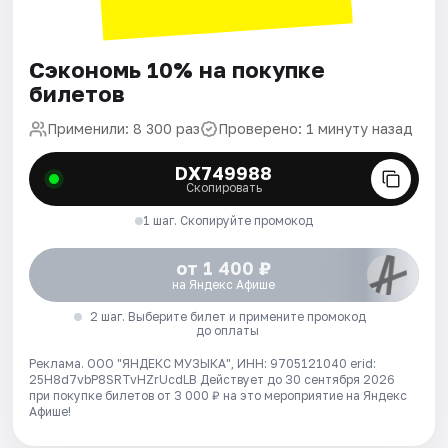
Сэкономь 10% на покупке
билетов
Применили: 8 300 раз
Проверено: 1 минуту назад
DX749988
Скопировать
1 шаг. Скопируйте промокод
от 1 400 ₽
на Яндекс Афише
2 шаг. Выберите билет и примените промокод
до оплаты
Реклама. ООО "ЯНДЕКС МУЗЫКА", ИНН: 9705121040 erid:
25H8d7vbP8SRTvHZrUcdLB
Действует до 30 сентября 2026
при покупке билетов от 3 000 ₽ на это мероприятие на Яндекс
Афише!