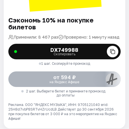
Сэкономь 10% на покупке
билетов
Применили: 8 467 раз
Проверено: 1 минуту назад
DX749988
Скопировать
1 шаг. Скопируйте промокод
от 594 ₽
на Яндекс Афише
2 шаг. Выберите билет и примените промокод
до оплаты
Реклама. ООО "ЯНДЕКС МУЗЫКА", ИНН: 9705121040 erid:
25H8d7vbP8SRTvHZrUcdLB
Действует до 30 сентября 2026
при покупке билетов от 3 000 ₽ на это мероприятие на Яндекс
Афише!