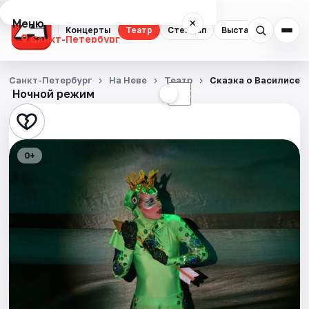
Меню
×
Концерты
Театр
Стендап
Выставки
Квест
Санкт-Петербург
Концерты
Санкт-Петербург
На Неве
Театр
Сказка о Василисе 
Ночной режим
☀
☾
Театр
Стендап
0+
Выставки
Квесты
Экскурсии
Спорт
События