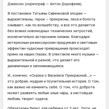
Джексон (хореограф — Антон Дорофеев).
В постановке Татьяны Савенковой злодеи —
выразительны, герои — прекрасны, леса и болота
оживают, как по волшебству, и все это делается
без всяких новомодных технических хитростей,
исключительно актерскими силами. Благодаря
интересным режиссерским придумкам и световым
эффектам чудесные превращения происходят
прямо на наших глазах. В спектакле много музыки —
выразительной и разной, что делает его
динамичным и запоминающимся.
И, конечно, «Сказка о Василисе Прекрасной…» —
это добрая, мудрая и поучительная история. О том,
как важно не изменять себе. О том, что доброта
может развеять любые злые чары, а настоящая
любовь творит чудеса.
Обязателен билет для ребёнка от 3 лет. Дети, не