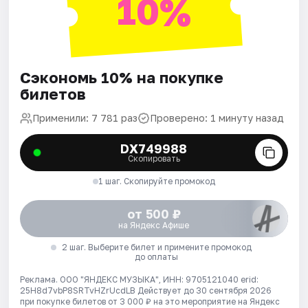
10%
Сэкономь 10% на покупке
билетов
Применили: 7 781 раз
Проверено: 1 минуту назад
DX749988
Скопировать
1 шаг. Скопируйте промокод
от 500 ₽
на Яндекс Афише
2 шаг. Выберите билет и примените промокод
до оплаты
Реклама. ООО "ЯНДЕКС МУЗЫКА", ИНН: 9705121040 erid:
25H8d7vbP8SRTvHZrUcdLB
Действует до 30 сентября 2026
при покупке билетов от 3 000 ₽ на это мероприятие на Яндекс