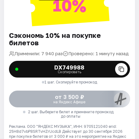
10%
Сэкономь 10% на покупке
билетов
Применили: 7 940 раз
Проверено: 1 минуту назад
DX749988
Скопировать
1 шаг. Скопируйте промокод
от 3 500 ₽
на Яндекс Афише
2 шаг. Выберите билет и примените промокод
до оплаты
Реклама. ООО "ЯНДЕКС МУЗЫКА", ИНН: 9705121040 erid:
25H8d7vbP8SRTvHZrUcdLB
Действует до 30 сентября 2026
при покупке билетов от 3 000 ₽ на это мероприятие на Яндекс