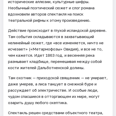
исторические аллюзии, культурные шифры.
Необычный поэтический сюжет и слог романа
вдохновили авторов спектакля на поиск
театральной рифмы к этому произведению.
Действие происходит в глухой исландской деревне.
Там события складываются в захватывающий
нелинейный сюжет, где «все изменяется, ничто не
исчезает» («Метармофозы» Овидия), и все не то,
чем кажется. Идет 1863 год, и весенняя река
размывает кладбище, перемешивая между собой
кости жителей Дальботненской долины.
Там охотник — приходской священник — не умирает,
даже умерев, а лиса танцует в снежной буре и
рассуждает об электричестве. И особые люди,
чудом спасшиеся в отторгающем их мире, могут
озарить душу любого скептика.
Спектакль решен средствами объектного театра,