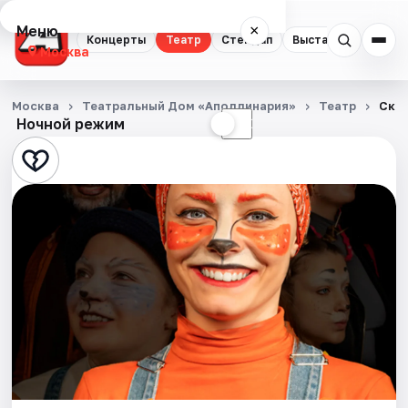
Меню
×
Концерты
Театр
Стендап
Выставки
Квест
Москва
Концерты
Москва
Театральный Дом «Аполлинария»
Театр
Сказ
Ночной режим
☀
☾
Театр
Стендап
Выставки
Квесты
Экскурсии
Спорт
События