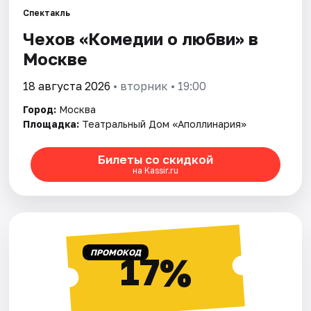
Спектакль
Чехов «Комедии о любви» в
Города
Москве
Площадки
18 августа 2026
• вторник • 19:00
Артисты
Город:
Москва
Площадка:
Театральный Дом «Аполлинария»
Рейтинги
Билеты со скидкой
на Kassir.ru
ПРОМОКОД
17%