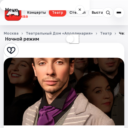
Меню
×
Концерты
Театр
Стендап
Выставки
Квест
Москва
Концерты
Москва
Театральный Дом «Аполлинария»
Театр
Чехо
Ночной режим
☀
☾
Театр
Стендап
Выставки
Квесты
Экскурсии
Спорт
События