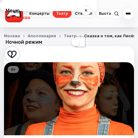
Меню
×
Концерты
Театр
Стендап
Выставки
Квест
Москва
Концерты
Москва
Аполлинария
Театр
Сказка о том, как Лисён
Ночной режим
☀
☾
Театр
Стендап
0+
Выставки
Квесты
Экскурсии
Спорт
События