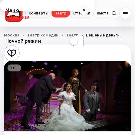
Меню
×
Концерты
Театр
Стендап
Выставки
Квест
Москва
Концерты
Москва
Театр комедии
Театр
Бешеные деньги
Ночной режим
☀
☾
Театр
Стендап
16+
Выставки
Квесты
Экскурсии
Спорт
События