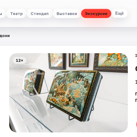
ы
Театр
Стендап
Выставки
Экскурсии
Ещё
адони
12+