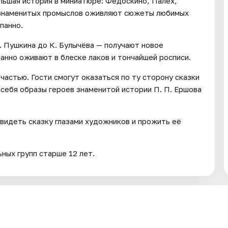
льшая история в миниатюре: Федоскино, Палех,
х знаменитых промыслов оживляют сюжеты любимых
панно.
С. Пушкина до К. Булычёва — получают новое
анно оживают в блеске лаков и тончайшей росписи.
астью. Гости смогут оказаться по ту сторону сказки
а себя образы героев знаменитой истории П. П. Ершова
видеть сказку глазами художников и прожить её
ных групп старше 12 лет.