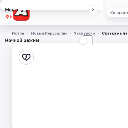
Меню
×
Концерт
Истра
Концерты
Истра
Новый Иерусалим
Экскурсии
Сказка на л
Ночной режим
☀
☾
Театр
Стендап
Выставки
Экскурсии
События
Города