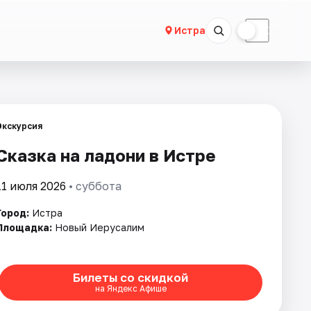
☀
☾
Истра
Экскурсия
Сказка на ладони в Истре
11 июля 2026
• суббота
Город:
Истра
Площадка:
Новый Иерусалим
Билеты со скидкой
на Яндекс Афише