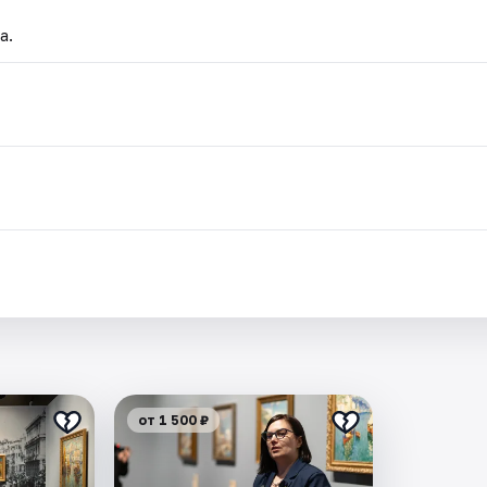
а.
от 1 500 ₽