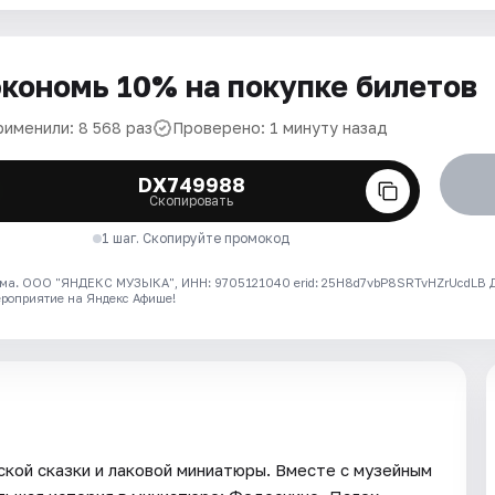
кономь 10% на покупке билетов
рименили: 8 568 раз
Проверено: 1 минуту назад
DX749988
Скопировать
1 шаг. Скопируйте промокод
ма. ООО "ЯНДЕКС МУЗЫКА", ИНН: 9705121040 erid: 25H8d7vbP8SRTvHZrUcdLB
ероприятие на Яндекс Афише!
ской сказки и лаковой миниатюры. Вместе с музейным