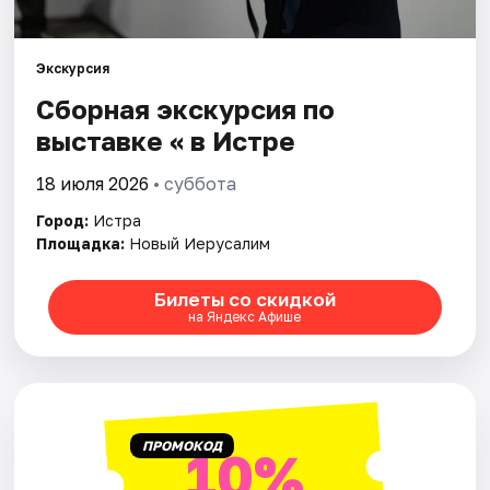
Площадки
Артисты
Экскурсия
Сборная экскурсия по
Рейтинги
выставке « в Истре
18 июля 2026
• суббота
Город:
Истра
Площадка:
Новый Иерусалим
Билеты со скидкой
на Яндекс Афише
ПРОМОКОД
10%