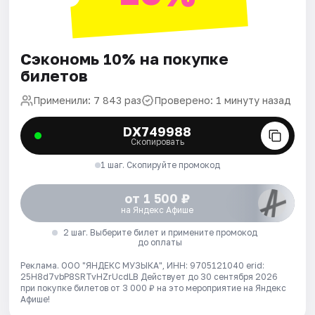
Сэкономь 10% на покупке
билетов
Применили: 7 843 раз
Проверено: 1 минуту назад
DX749988
Скопировать
1 шаг. Скопируйте промокод
от 1 500 ₽
на Яндекс Афише
2 шаг. Выберите билет и примените промокод
до оплаты
Реклама. ООО "ЯНДЕКС МУЗЫКА", ИНН: 9705121040 erid:
25H8d7vbP8SRTvHZrUcdLB
Действует до 30 сентября 2026
при покупке билетов от 3 000 ₽ на это мероприятие на Яндекс
Афише!