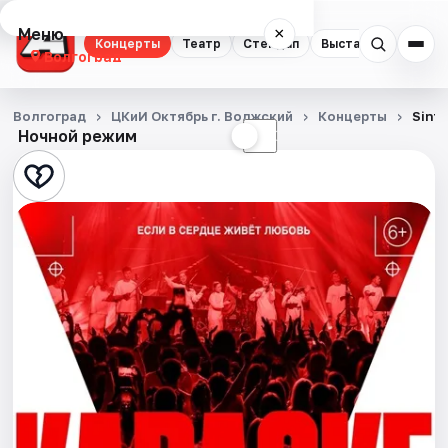
Меню
×
Концерты
Театр
Стендап
Выставки
Квест
Волгоград
Концерты
Волгоград
ЦКиИ Октябрь г. Волжский
Концерты
Sint
Ночной режим
☀
☾
Театр
Стендап
Выставки
Квесты
Экскурсии
Спорт
События