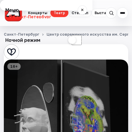
Меню
×
Концерты
Театр
Стендап
Выставки
Квест
Санкт-Петербург
Концерты
Санкт-Петербург
Центр современного искусства им. Серге
Ночной режим
☀
☾
Театр
Стендап
16+
Выставки
Квесты
Экскурсии
Спорт
События