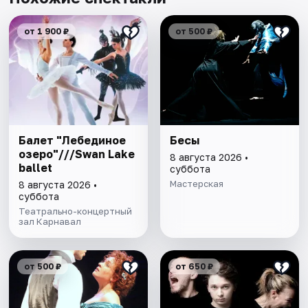
от 1 900 ₽
от 500 ₽
Балет "Лебединое
Бесы
озеро"///Swan Lake
8 августа 2026 •
ballet
суббота
Мастерская
8 августа 2026 •
суббота
Театрально-концертный
зал Карнавал
от 500 ₽
от 650 ₽