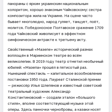
панорамы с ярким украинским национальным
колоритом, хорошо знакомым Чайковскому: сестра
композитора жила на Украине. На сцене часто
бывает многолюдно, народ гуляет, танцует, поёт,
молится. Победоносное Полтавское сражение 1709
года Чайковский живописует в эффектном
симфоническом антракте к третьему акту.
Свойственный «Мазепе» исторический размах
воплощён в Мариинском театре во всём
великолепии. В 2019 году театр отметил необычный
юбилей: «Мазепа» прошёл в пятисотый раз.
Нынешний спектакль — капитальное возобновление
постановки 1950 года. Лауреат Сталинской премии
— режиссёр Илья Шлепянов и известный советский
театральный художник Александр
Константиновский — создали эталон «большого
стиля», вполне соответствующий музыке этой
оперы. Здесь панночки чернобровы, а казаки носят