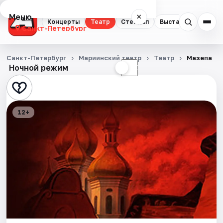
Меню
×
Концерты
Театр
Стендап
Выставки
Квест
Санкт-Петербург
Концерты
Санкт-Петербург
Мариинский театр
Театр
Мазепа
Ночной режим
☀
☾
Театр
Стендап
12+
Выставки
Квесты
Экскурсии
Спорт
События