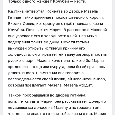
Только одного жаждет Кочубей — мести.
Картина четвёртая. Комната во дворце Мазепы.
Гетман тайно принимает послов шведского короля.
Входит Орлик, которому он отдаёт приказ о казни
Кочубея. Появляется Мария. В разговоре с Мазепой
она упрекает его в холодности к ней. Ревнивые
подозрения томят её душу. Нехотя гетман
вынужден открыть истинную причину его
холодности, он открывает ей тайну заговора против
русского царя. Мазепа хочет знать, кого бы Мария
предпочла — отца или супруга, если бы ей пришлось
делать выбор. В смятении она говорит о
беспредельности своей любви, ей непонятен выбор,
который предлагает Мазепа. Мазепа уходит.
Тайком пробравшаяся во дворец гетмана,
появляется мать Марии, она рассказывает дочери о
неудавшемся доносе на Мазепу и потрясена тем,
что дочь не знает о готовящейся казни отца. Мария