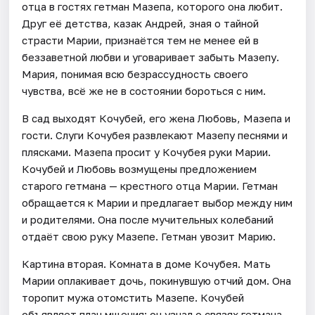
отца в гостях гетман Мазепа, которого она любит.
Друг её детства, казак Андрей, зная о тайной
страсти Марии, признаётся тем не менее ей в
беззаветной любви и уговаривает забыть Мазепу.
Мария, понимая всю безрассудность своего
чувства, всё же не в состоянии бороться с ним.
В сад выходят Кочубей, его жена Любовь, Мазепа и
гости. Слуги Кочубея развлекают Мазепу песнями и
плясками. Мазепа просит у Кочубея руки Марии.
Кочубей и Любовь возмущены предложением
старого гетмана — крестного отца Марии. Гетман
обращается к Марии и предлагает выбор между ним
и родителями. Она после мучительных колебаний
отдаёт свою руку Мазепе. Гетман увозит Марию.
Картина вторая. Комната в доме Кочубея. Мать
Марии оплакивает дочь, покинувшую отчий дом. Она
торопит мужа отомстить Мазепе. Кочубей
объявляет план мщения: он узнал о связях гетмана