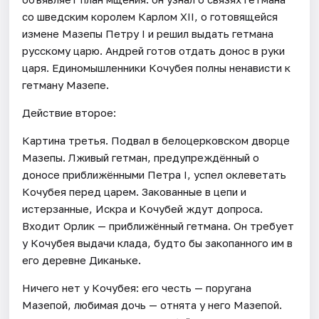
со шведским королем Карлом XII, о готовящейся
измене Мазепы Петру I и решил выдать гетмана
русскому царю. Андрей готов отдать донос в руки
царя. Единомышленники Кочубея полны ненависти к
гетману Мазепе.
Действие второе:
Картина третья. Подвал в белоцерковском дворце
Мазепы. Лживый гетман, предупреждённый о
доносе приближёнными Петра I, успел оклеветать
Кочубея перед царем. Закованные в цепи и
истерзанные, Искра и Кочубей ждут допроса.
Входит Орлик — приближённый гетмана. Он требует
у Кочубея выдачи клада, будто бы закопанного им в
его деревне Диканьке.
Ничего нет у Кочубея: его честь — поругана
Мазепой, любимая дочь — отнята у него Мазепой.