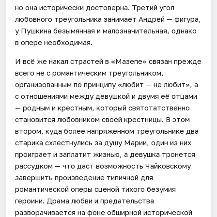
но она исторически достоверна. Третий угол
любовного треугольника занимает Андрей — фигура,
у Пушкина безымянная и малозначительная, однако
в опере необходимая.
И всё же накал страстей в «Мазепе» связан прежде
всего не с романтическим треугольником,
организованным по принципу «любит — не любит», а
с отношениями между девушкой и двумя её отцами
— родным и крёстным, который святотатственно
становится любовником своей крестницы. В этом
втором, куда более напряжённом треугольнике два
старика схлестнулись за душу Марии, один из них
проиграет и заплатит жизнью, а девушка тронется
рассудком — что даст возможность Чайковскому
завершить произведение типичной для
романтической оперы сценой тихого безумия
героини. Драма любви и предательства
разворачивается на фоне обширной исторической