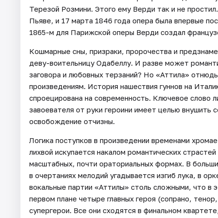
Терезой Розмини. Этого ему Верди так и не прости
Пьяве, и 17 марта 1846 года опера была впервые пос
1865-м для Парижской оперы Верди создал француз
Кошмарные сны, призраки, пророчества и предзнаме
деву-воительницу Одабеллу. И разве может романти
заговора и любовных терзаний? Но «Аттила» отнюд
произведениям. История нашествия гуннов на Итали
спроецирована на современность. Ключевое слово ли
завоевателя от руки героини имеет целью внушить
освобождение отчизны.
Логика поступков в произведении временами хромает
лихвой искупается накалом романтических страстей 
масштабных, почти ораториальных формах. В больши
в очертаниях мелодий угадывается изгиб лука, в ор
вокальные партии «Аттилы» столь сложными, что в 
первом плане четыре главных героя (сопрано, тенор,
супергерои. Все они сходятся в финальном квартет