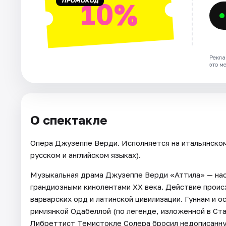
ПРОМОКОД
10%
Рекла
это м
О спектакле
Опера Джузеппе Верди. Исполняется на итальянско
русском и английском языках).
Музыкальная драма Джузеппе Верди «Аттила» — нас
грандиозными кинолентами ХХ века. Действие происх
варварских орд и латинской цивилизации. Гуннам и о
римлянкой Одабеллой (по легенде, изложенной в Ста
Либреттист Темистокле Солера бросил недописанную