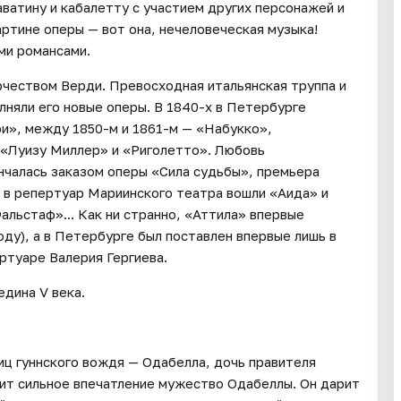
ватину и кабалетту с участием других персонажей и
артине оперы — вот она, нечеловеческая музыка!
ми романсами.
рчеством Верди. Превосходная итальянская труппа и
лняли его новые оперы. В 1840-х в Петербурге
и», между 1850-м и 1861-м — «Набукко»,
 «Луизу Миллер» и «Риголетто». Любовь
нчалась заказом оперы «Сила судьбы», премьера
а в репертуар Мариинского театра вошли «Аида» и
льстаф»... Как ни странно, «Аттила» впервые
оду), а в Петербурге был поставлен впервые лишь в
ртуаре Валерия Гергиева.
едина V века.
ниц гуннского вождя — Одабелла, дочь правителя
дит сильное впечатление мужество Одабеллы. Он дарит