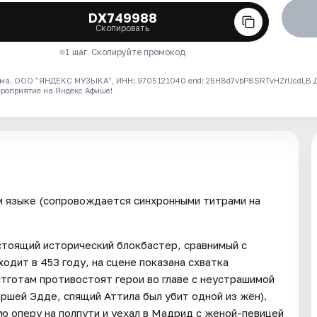
DX749988
Скопировать
1 шаг. Скопируйте промокод
ма. ООО "ЯНДЕКС МУЗЫКА", ИНН: 9705121040 erid: 25H8d7vbP8SRTvHZrUcdLB
ероприятие на Яндекс Афише!
м языке (сопровождается синхронными титрами на
тоящий исторический блокбастер, сравнимый с
одит в 453 году, на сцене показана схватка
стготам противостоят герои во главе с неустрашимой
ршей Эдде, спящий Аттила был убит одной из жён).
 оперу на полпути и уехал в Мадрид с женой-певицей