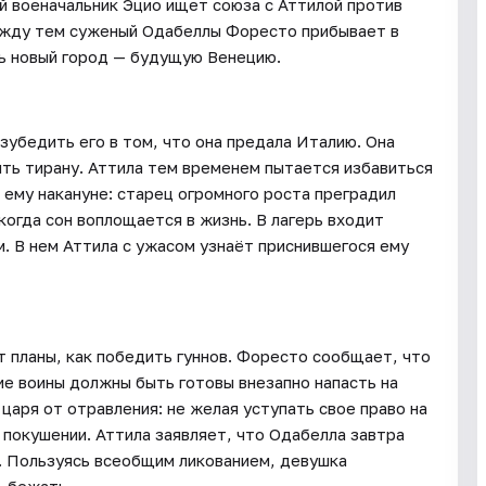
ий военачальник Эцио ищет союза с Аттилой против
ежду тем суженый Одабеллы Форесто прибывает в
ть новый город — будущую Венецию.
убедить его в том, что она предала Италию. Она
ть тирану. Аттила тем временем пытается избавиться
 ему накануне: старец огромного роста преградил
когда сон воплощается в жизнь. В лагерь входит
. В нем Аттила с ужасом узнаёт приснившегося ему
т планы, как победить гуннов. Форесто сообщает, что
ие воины должны быть готовы внезапно напасть на
царя от отравления: не желая уступать свое право на
 покушении. Аттила заявляет, что Одабелла завтра
м. Пользуясь всеобщим ликованием, девушка