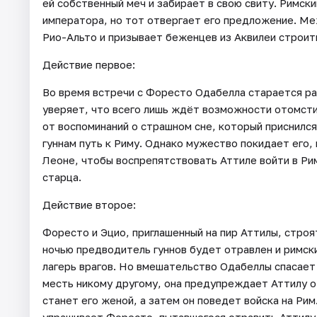
ей собственный меч и забирает в свою свиту. Римск
императора, но тот отвергает его предложение. М
Рио-Альто и призывает беженцев из Аквилеи строи
Действие первое:
Во время встречи с Форесто Одабелла старается раз
уверяет, что всего лишь ждёт возможности отомсти
от воспоминаний о страшном сне, который приснился
гуннам путь к Риму. Однако мужество покидает его, 
Леоне, чтобы воспрепятствовать Аттиле войти в Рим
старца.
Действие второе:
Форесто и Эцио, приглашенный на пир Аттилы, строя
ночью предводитель гуннов будет отравлен и римск
лагерь врагов. Но вмешательство Одабеллы спасает 
месть никому другому, она предупреждает Аттилу о
станет его женой, а затем он поведет войска на Ри