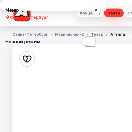
Меню
×
Концерты
Театр
С
Санкт-Петербург
Концерты
Санкт-Петербург
Мариинский-2
Театр
Аттила
Ночной режим
☀
☾
Театр
Стендап
Выставки
Квесты
Экскурсии
Спорт
События