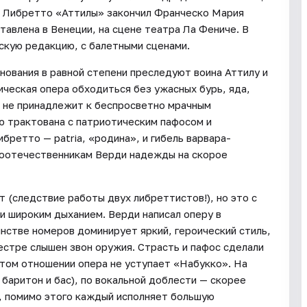
л. Либретто «Аттилы» закончил Франческо Мария
тавлена в Венеции, на сцене театра Ла Фениче. В
скую редакцию, с балетными сценами.
нования в равной степени преследуют воина Аттилу и
ческая опера обходиться без ужасных бурь, яда,
ь не принадлежит к беспросветно мрачным
ю трактована с патриотическим пафосом и
бретто — patria, «родина», и гибель варвара-
 соотечественникам Верди надежды на скорое
 (следствие работы двух либреттистов!), но это с
и широким дыханием. Верди написал оперу в
нстве номеров доминирует яркий, героический стиль,
кестре слышен звон оружия. Страсть и пафос сделали
этом отношении опера не уступает «Набукко». На
 баритон и бас), по вокальной доблести — скорее
е, помимо этого каждый исполняет большую