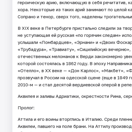
героическую арию, включающую в себя речитатив, ка
хора. Некоторые из таких арий занимают по целой к
Сопрано и тенор, сверх того, наделены трогательны
В XIX веке в Петербурге пристально следили за тво
не уступающая ей русская «по горячим следам» испо
услышали «Ломбардцев», «Эрнани» и «Двоих Фоскар
«Трубадура», «Травиату», «Сицилийскую вечерню»,
отечественных меломанов к Верди закономерно уве
которой состоялась в 1862 году. В эпоху Направник
«Отелло», в ХХ веке — «Дон Карлос», «Макбет», «Фа
прозвучал в России на одесской сцене (еще в 1849 г
2010-м — и стал десятой вердиевской оперой в репе
Аквилея и заливы Адриатики, окрестности Рима, сер
Пролог:
Аттила и его воины вторглись в Италию. Среди плен
Аквилеи, павшего на поле брани. На Аттилу произво