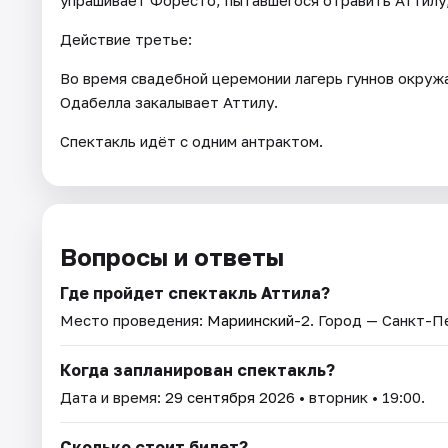
упрашивает Форесто, пытавшегося отравить Аттилу
Действие третье:
Во время свадебной церемонии лагерь гуннов окружа
Одабелла закалывает Аттилу.
Спектакль идёт с одним антрактом.
Вопросы и ответы
Где пройдет спектакль Аттила?
Место проведения:
Мариинский-2
. Город — Санкт-П
Когда запланирован спектакль?
Дата и время:
29 сентября 2026
• вторник • 19:00.
Сколько стоит билет?