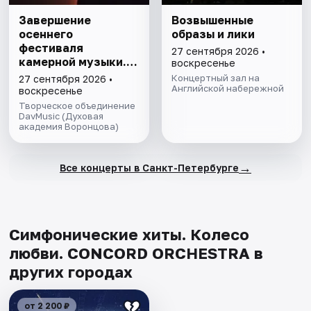
Завершение
Возвышенные
осеннего
образы и лики
фестиваля
27 сентября 2026 •
камерной музыки.
воскресенье
Бах, Моцарт,
Концертный зал на
27 сентября 2026 •
Шуман, Лист,
Английской набережной
воскресенье
Чайковский
Творческое объединение
DavMusic (Духовая
академия Воронцова)
→
Все концерты в Санкт-Петербурге
Симфонические хиты. Колесо
любви. CONCORD ORCHESTRA в
других городах
от 2 200 ₽