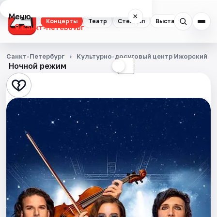
Меню
×
Концерты
Театр
Стендап
Выставки
Квест
Санкт-Петербург
Концерты
Санкт-Петербург
Культурно-досуговый центр Ижорский
Ночной режим
☀
☾
Театр
Стендап
Выставки
Квесты
Экскурсии
Спорт
События