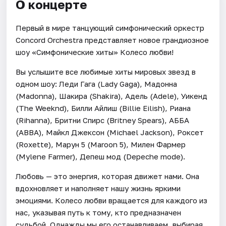
О концерте
Первый в мире танцующий симфонический оркестр
Concord Orchestra представляет новое грандиозное
шоу «Симфонические хиты» Колесо любви!
Вы услышите все любимые хиты мировых звезд в
одном шоу: Леди Гага (Lady Gaga), Мадонна
(Madonna), Шакира (Shakira), Адель (Adele), Уикенд
(The Weeknd), Билли Айлиш (Billie Eilish), Риана
(Rihanna), Бритни Спирс (Britney Spears), АББА
(ABBA), Майкл Джексон (Michael Jackson), Роксет
(Roxette), Марун 5 (Maroon 5), Милен Фармер
(Mylene Farmer), Депеш мод (Depeche mode).
Любовь — это энергия, которая движет нами. Она
вдохновляет и наполняет нашу жизнь яркими
эмоциями. Колесо любви вращается для каждого из
нас, указывая путь к тому, кто предназначен
судьбой. Однажды мы его останавливаем, выбирая