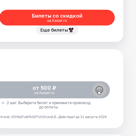
Билеты со скидкой
на Kassir.ru
Еще билеты
от 500 ₽
на Kassir.ru
2 шаг. Выберите билет и примените промокод
до оплаты
 erid: 25H8d7vbP8SRTvHZrUcdLB.
Действует до 31 августа 2026