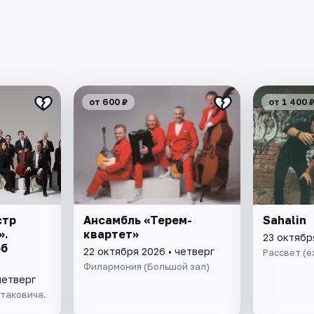
от 600 ₽
от 1 400 
стр
Ансамбль «Терем-
Sahalin
».
квартет»
23 октябр
об
22 октября 2026 • четверг
Рассвет (e
Филармония (Большой зал)
четверг
таковича.