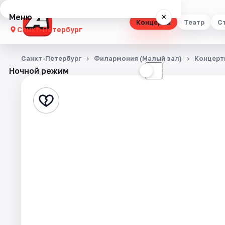
Меню
×
Концерты
Театр
С
Санкт-Петербург
Концерты
Санкт-Петербург
Филармония (Малый зал)
Концерт
Ночной режим
☀
☾
Театр
Стендап
Выставки
Квесты
Экскурсии
Спорт
События