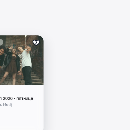
₽
я 2026 • пятница
x. Mod)