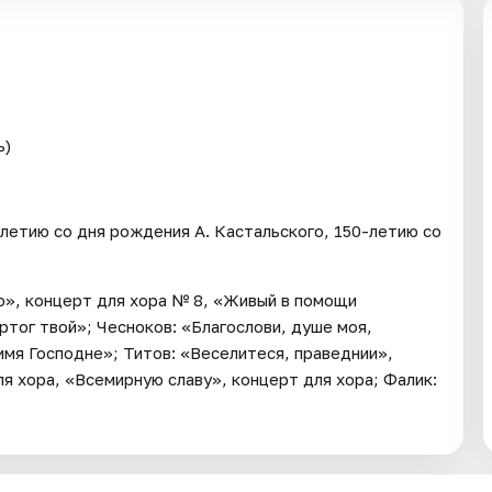
ь)
летию со дня рождения А. Кастальского, 150-летию со
ою», концерт для хора № 8, «Живый в помощи
ртог твой»; Чесноков: «Благослови, душе моя,
имя Господне»; Титов: «Веселитеся, праведнии»,
я хора, «Всемирную славу», концерт для хора; Фалик: