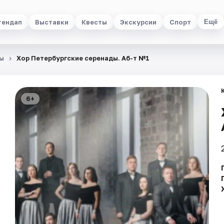
тендап
Выставки
Квесты
Экскурсии
Спорт
Ещё
ы
Хор Петербургские серенады. Аб-т №1
6+