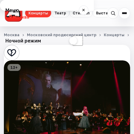
Меню
×
Концерты
Театр
Стендап
Выставки
Квест
Москва
Концерты
Москва
Московский продюсерский центр
Концерты
Ночной режим
☀
☾
Театр
Стендап
12+
Выставки
Квесты
Экскурсии
Спорт
События