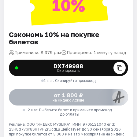
10%
Сэкономь 10% на покупке
билетов
Применили: 8 379 раз
Проверено: 1 минуту назад
DX749988
Скопировать
1 шаг. Скопируйте промокод
от 1 800 ₽
на Яндекс Афише
2 шаг. Выберите билет и примените промокод
до оплаты
Реклама. ООО "ЯНДЕКС МУЗЫКА", ИНН: 9705121040 erid:
25H8d7vbP8SRTvHZrUcdLB
Действует до 30 сентября 2026
при покупке билетов от 3 000 ₽ на это мероприятие на Яндекс