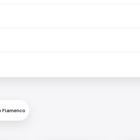
.
o Flamenсo