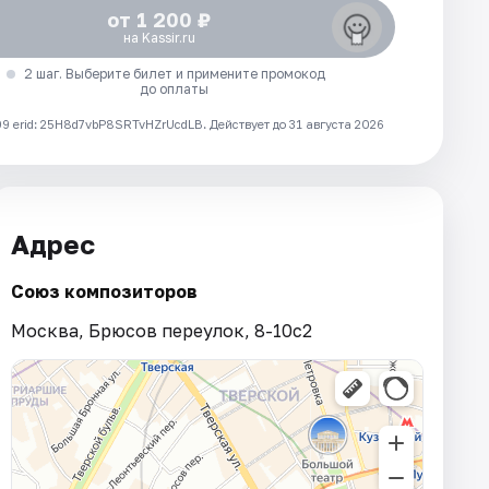
от 1 200 ₽
на Kassir.ru
2 шаг. Выберите билет и примените промокод
до оплаты
 erid: 25H8d7vbP8SRTvHZrUcdLB.
Действует до 31 августа 2026
Адрес
Союз композиторов
Москва, Брюсов переулок, 8-10с2