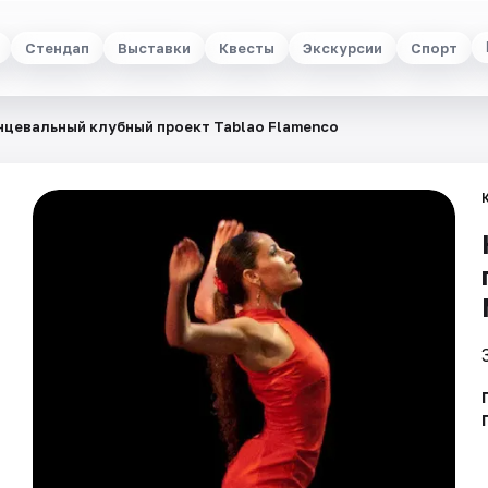
Стендап
Выставки
Квесты
Экскурсии
Спорт
нцевальный клубный проект Tablao Flamenсo