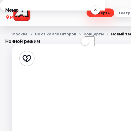
Меню
×
Концерты
Театр
Москва
Концерты
Москва
Союз композиторов
Концерты
Новый та
Ночной режим
☀
☾
Театр
Стендап
Выставки
Квесты
Экскурсии
Спорт
События