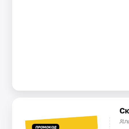
Города
Площадки
Артисты
Рейтинги
Ск
П
ПРОМОКОД