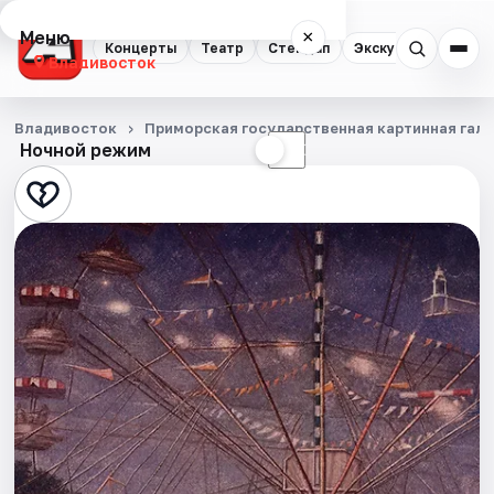
Меню
×
Концерты
Театр
Стендап
Экскурсии
Спор
Владивосток
Концерты
Владивосток
Приморская государственная картинная гал
Ночной режим
☀
☾
Театр
Стендап
Экскурсии
Спорт
События
Города