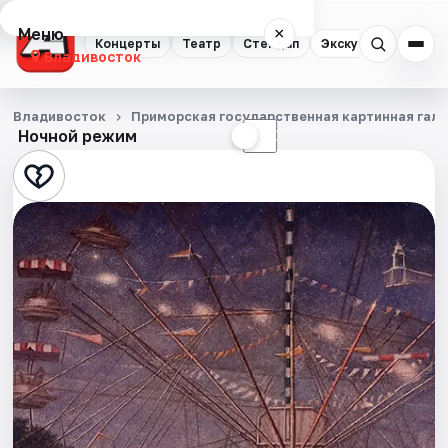
Меню
×
Концерты
Театр
Стендап
Экскурсии
Спор
Владивосток
Концерты
Владивосток
Приморская государственная картинная гал
Ночной режим
☀
☾
Театр
Стендап
Экскурсии
Спорт
События
Города