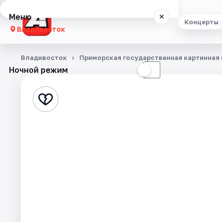
Меню
×
Концерты
Владивосток
Концерты
Владивосток
Приморская государственная картинная 
Ночной режим
☀
☾
Театр
Стендап
Экскурсии
Спорт
События
Города