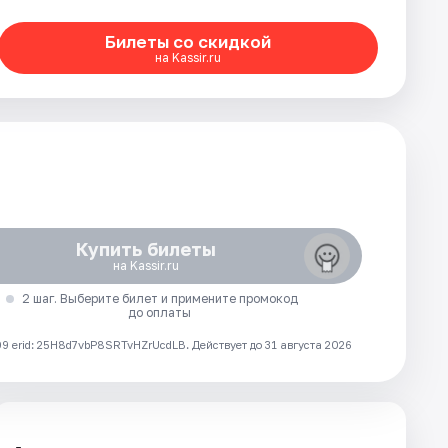
Билеты со скидкой
на Kassir.ru
Купить билеты
на Kassir.ru
2 шаг. Выберите билет и примените промокод
до оплаты
 erid: 25H8d7vbP8SRTvHZrUcdLB.
Действует до 31 августа 2026