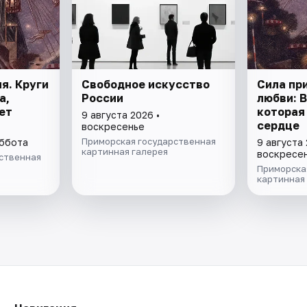
я. Круги
Свободное искусство
Сила пр
а,
России
любви: 
ет
которая
9 августа 2026 •
сердце
воскресенье
Приморская государственная
уббота
9 августа 
картинная галерея
воскресе
ственная
Приморска
картинная