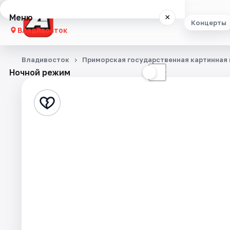
Меню
×
Концерты
Владивосток
Концерты
Владивосток
Приморская государственная картинная 
Ночной режим
☀
☾
Театр
Стендап
Экскурсии
Спорт
События
Города