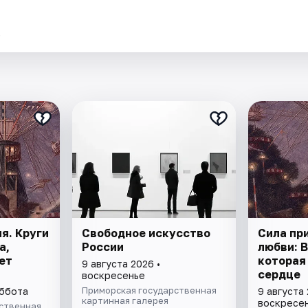
.
я. Круги
Свободное искусство
Сила пр
а,
России
любви: 
ет
которая
9 августа 2026 •
сердце
воскресенье
Приморская государственная
уббота
9 августа 
картинная галерея
воскресе
ственная