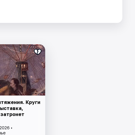
итяжения. Круги
Выставка,
 затронет
2026 •
нье