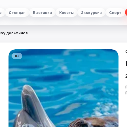
р
Стендап
Выставки
Квесты
Экскурсии
Спорт
оу дельфинов
0+