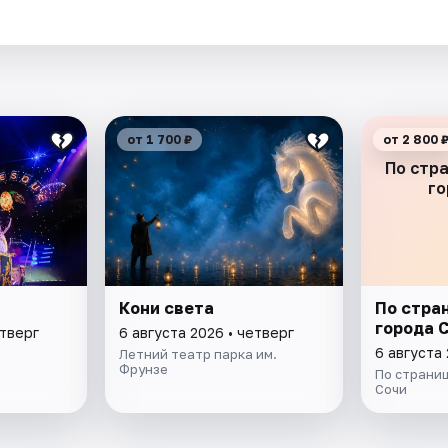
от 1 700 ₽
от 2 800 
По стр
го
Кони света
По стра
города 
етверг
6 августа 2026 • четверг
6 августа 
Летний театр парка им.
Фрунзе
По страни
Сочи