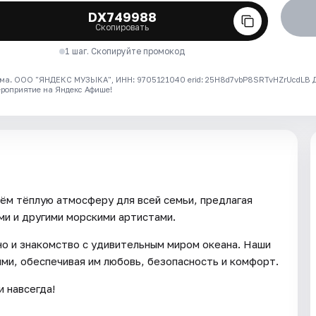
DX749988
Скопировать
1 шаг. Скопируйте промокод
ма. ООО "ЯНДЕКС МУЗЫКА", ИНН: 9705121040 erid: 25H8d7vbP8SRTvHZrUcdLB
ероприятие на Яндекс Афише!
аём тёплую атмосферу для всей семьи, предлагая
и и другими морскими артистами.
но и знакомство с удивительным миром океана. Наши
ми, обеспечивая им любовь, безопасность и комфорт.
 навсегда!