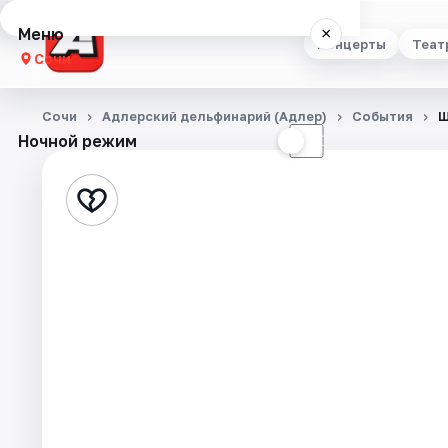
Меню
×
Концерты
Теат
Сочи
Концерты
Сочи
Адлерский дельфинарий (Адлер)
События
Ш
Ночной режим
☀
☾
Театр
Стендап
Выставки
Квесты
Экскурсии
Спорт
События