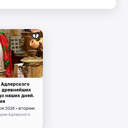
 Адлерского
с древнейших
до наших дней.
ия
ря 2026 • вторник
ории Адлерского