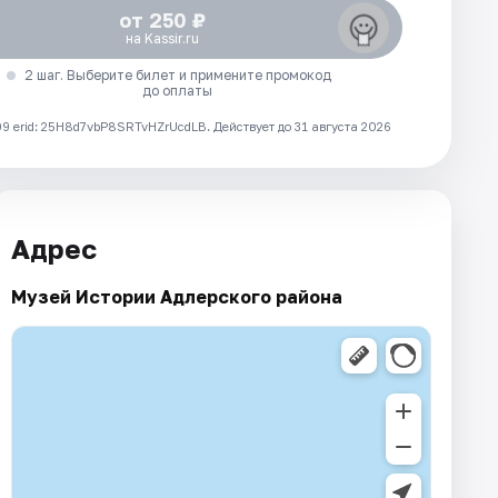
от 250 ₽
на Kassir.ru
2 шаг. Выберите билет и примените промокод
до оплаты
 erid: 25H8d7vbP8SRTvHZrUcdLB.
Действует до 31 августа 2026
Адрес
Музей Истории Адлерского района