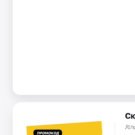
Города
Площадки
Артисты
Рейтинги
Ск
П
ПРОМОКОД