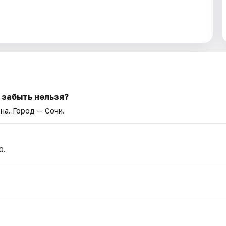
 забыть нельзя?
она
. Город — Сочи.
0.