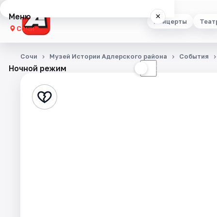
Меню
×
Концерты
Теат
Сочи
Концерты
Сочи
Музей Истории Адлерского района
События
Ночной режим
☀
☾
Театр
Стендап
Выставки
Квесты
Экскурсии
Спорт
События