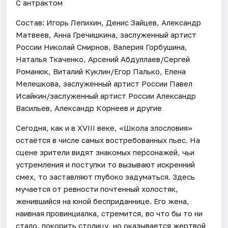
С антрактом
Состав: Игорь Лепихин, Денис Зайцев, Александр
Матвеев, Анна Гречишкина, заслуженный артист
России Николай Смирнов, Валерия Горбушина,
Наталья Ткаченко, Арсений Абдуллаев/Сергей
Романюк, Виталий Куклин/Егор Палько, Елена
Мелешкова, заслуженный артист России Павел
Исайкин/заслуженный артист России Александр
Васильев, Александр Корнеев и другие
Сегодня, как и в XVIII веке, «Школа злословия»
остаётся в числе самых востребованных пьес. На
сцене зрители видят знакомых персонажей, чьи
устремления и поступки то вызывают искренний
смех, то заставляют глубоко задуматься. Здесь
мучается от ревности почтенный холостяк,
женившийся на юной бесприданнице. Его жена,
наивная провинциалка, стремится, во что бы то ни
стало, покорить столицу, но оказывается жертвой