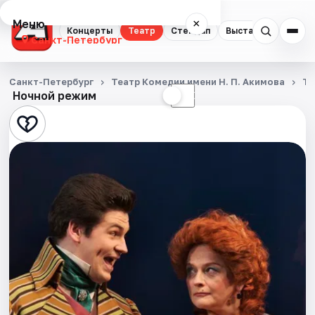
Меню
×
Концерты
Театр
Стендап
Выставки
Квест
Санкт-Петербург
Концерты
Санкт-Петербург
Театр Комедии имени Н. П. Акимова
Те
Ночной режим
☀
☾
Театр
Стендап
Выставки
Квесты
Экскурсии
Спорт
События