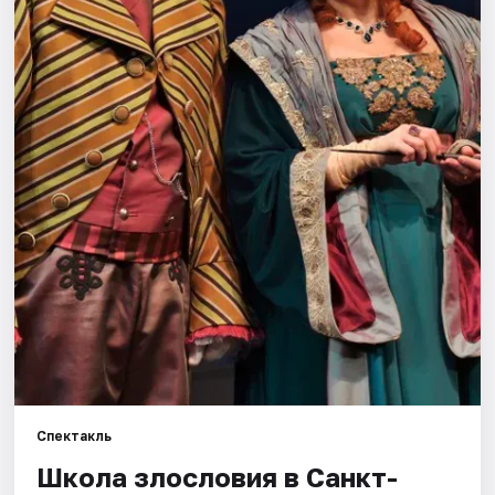
Города
Площадки
Артисты
Рейтинги
Спектакль
Школа злословия в Санкт-