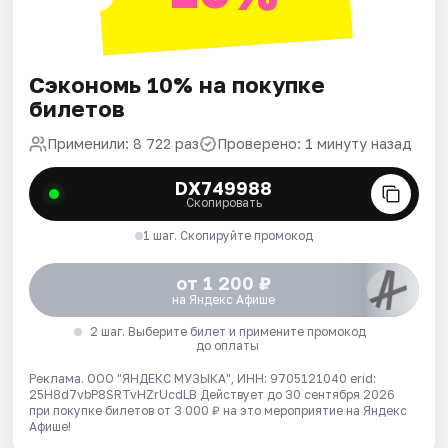
Сэкономь 10% на покупке
билетов
Применили: 8 722 раз
Проверено: 1 минуту назад
DX749988
Скопировать
1 шаг. Скопируйте промокод
от 1 200 ₽
на Яндекс Афише
2 шаг. Выберите билет и примените промокод
до оплаты
Реклама. ООО "ЯНДЕКС МУЗЫКА", ИНН: 9705121040 erid:
25H8d7vbP8SRTvHZrUcdLB
Действует до 30 сентября 2026
при покупке билетов от 3 000 ₽ на это мероприятие на Яндекс
Афише!