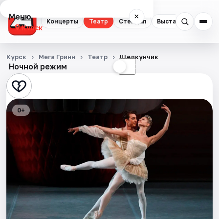
Меню
×
Концерты
Театр
Стендап
Выставки
Курск
Концерты
Курск
Мега Гринн
Театр
Щелкунчик
Ночной режим
☀
☾
Театр
Стендап
0+
Выставки
События
Города
Площадки