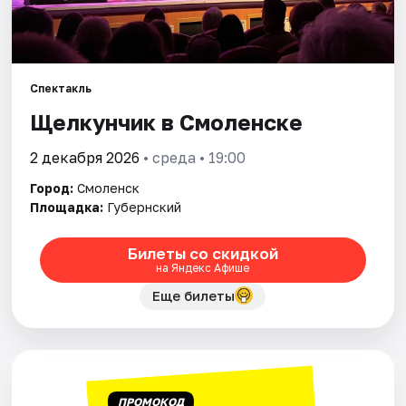
Города
Площадки
Артисты
Спектакль
Щелкунчик в Смоленске
Рейтинги
2 декабря 2026
• среда • 19:00
Город:
Смоленск
Площадка:
Губернский
Билеты со скидкой
на Яндекс Афише
Еще билеты
ПРОМОКОД