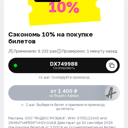
10%
Сэкономь 10% на покупке
билетов
Применили: 8 232 раз
Проверено: 1 минуту назад
DX749988
Скопировать
1 шаг. Скопируйте промокод
от 1 400 ₽
на Яндекс Афише
2 шаг. Выберите билет и примените промокод
до оплаты
Реклама. ООО "ЯНДЕКС МУЗЫКА", ИНН: 9705121040 erid:
25H8d7vbP8SRTvHZrUcdLB
Действует до 30 сентября 2026
при покупке билетов от 3 000 ₽ на это мероприятие на Яндекс