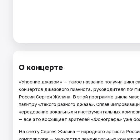
Города
Площадки
Артисты
Рейтинги
О концерте
«Упоение джазом» — такое название получил цикл 
концертов джазового пианиста, руководителя почти
России Сергея Жилина. В этой программе цикла маэс
палитру «такого разного джаза». Сплав импровизаци
чередование вокальных и инструментальных композ
— всё это восхищает зрителей «Фонографа» уже бол
На счету Сергея Жилина — народного артиста Росси
композитора — множество замечательных концертны