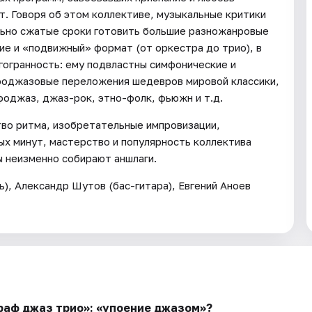
т. Говоря об этом коллективе, музыкальные критики
льно сжатые сроки готовить большие разножанровые
е и «подвижный» формат (от оркестра до трио), в
гогранность: ему подвластны симфонические и
фоджазовые переложения шедевров мировой классики,
фоджаз, джаз-рок, этно-фолк, фьюжн и т.д.
во ритма, изобретательные импровизации,
ых минут, мастерство и популярность коллектива
ы неизменно собирают аншлаги.
ь), Александр Шутов (бас-гитара), Евгений Аноев
раф джаз трио»: «упоение джазом»?