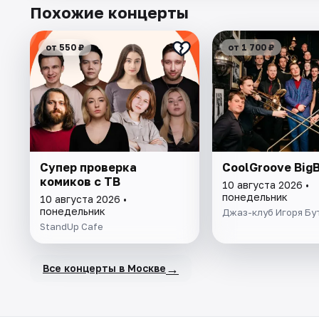
Похожие концерты
от 550 ₽
от 1 700 ₽
Супер проверка
CoolGroove Big
комиков с ТВ
10 августа 2026 •
понедельник
10 августа 2026 •
понедельник
Джаз-клуб Игоря Бу
StandUp Cafe
→
Все концерты в Москве