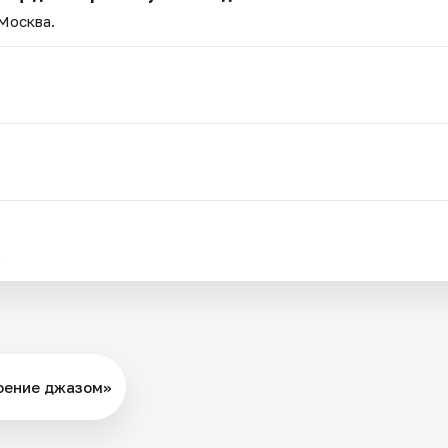
 Москва.
.
поение джазом»