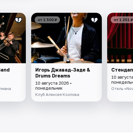
от 1 500 ₽
от 1 251 ₽
Band
Игорь Джавад-Заде &
Стендап
Drums Dreams
10 августа
понедель
10 августа 2026 •
понедельник
тмана
Отель «Nov
Клуб Алексея Козлова