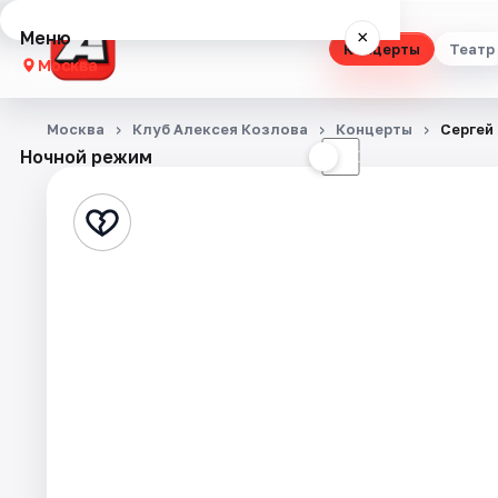
Меню
×
Концерты
Театр
Москва
Концерты
Москва
Клуб Алексея Козлова
Концерты
Сергей
Ночной режим
☀
☾
Театр
Стендап
Выставки
Квесты
Экскурсии
Спорт
События