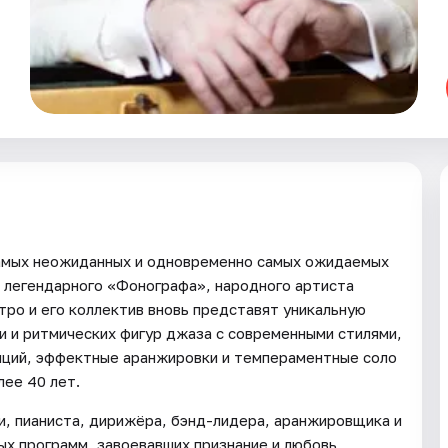
самых неожиданных и одновременно самых ожидаемых
 легендарного «Фонографа», народного артиста
тро и его коллектив вновь представят уникальную
и и ритмических фигур джаза с современными стилями,
иций, эффектные аранжировки и темпераментные соло
ее 40 лет.
и, пианиста, дирижёра, бэнд-лидера, аранжировщика и
х программ, завоевавших признание и любовь