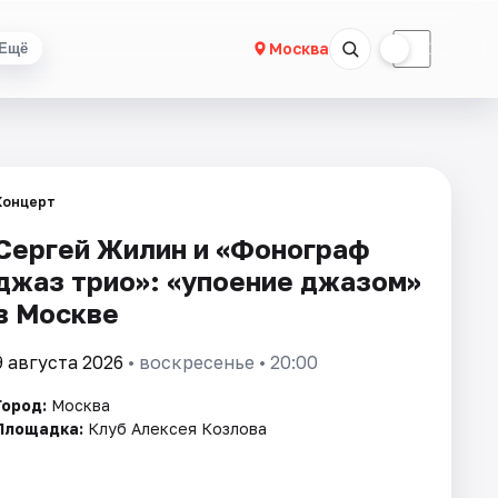
☀
☾
Москва
Ещё
Концерт
Сергей Жилин и «Фонограф
джаз трио»: «упоение джазом»
в Москве
9 августа 2026
• воскресенье • 20:00
Город:
Москва
Площадка:
Клуб Алексея Козлова