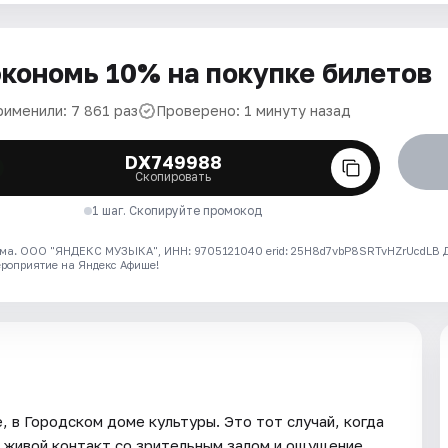
кономь 10% на покупке билетов
рименили: 7 861 раз
Проверено: 1 минуту назад
DX749988
Скопировать
1 шаг. Скопируйте промокод
ма. ООО "ЯНДЕКС МУЗЫКА", ИНН: 9705121040 erid: 25H8d7vbP8SRTvHZrUcdLB
ероприятие на Яндекс Афише!
, в Городском доме культуры. Это тот случай, когда
, живой контакт со зрительным залом и ощущение