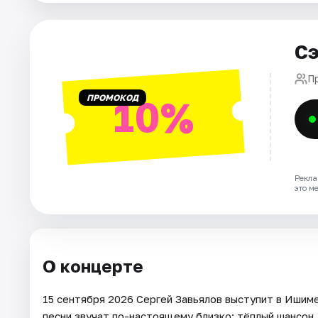
Сэ
П
ПРОМОКОД
10%
Рекла
это м
О концерте
15 сентября 2026 Сергей Завьялов выступит в Ишиме
песни звучат по-настоящему близко: тёплый шансон