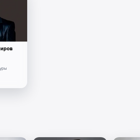
иров
туры