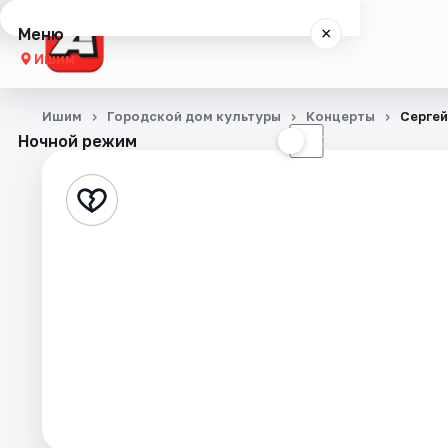
Меню
×
Ишим
Концерты
Ишим
Городской дом культуры
Концерты
Сергей
Ночной режим
☀
☾
Театр
Города
Площадки
Артисты
Рейтинги