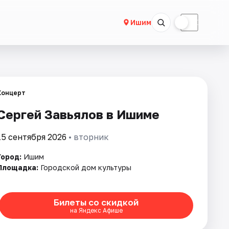
☀
☾
Ишим
Концерт
Сергей Завьялов в Ишиме
15 сентября 2026
• вторник
Город:
Ишим
Площадка:
Городской дом культуры
Билеты со скидкой
на Яндекс Афише