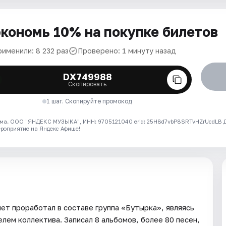
кономь 10% на покупке билетов
рименили: 8 232 раз
Проверено: 1 минуту назад
DX749988
Скопировать
1 шаг. Скопируйте промокод
ма. ООО "ЯНДЕКС МУЗЫКА", ИНН: 9705121040 erid: 25H8d7vbP8SRTvHZrUcdLB
ероприятие на Яндекс Афише!
ет проработал в составе группа «Бутырка», являясь
лем коллектива. Записал 8 альбомов, более 80 песен,