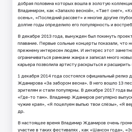
добрая половина которых вошла в золотую коллекцию
Владимиром, как «Запахло весной», «Тает снег», «
осень», «Последний рассвет» и многие другие глубок
долгие годы определило его популярность и востре
В декабре 2013 года, вынужден был покинуть проек
плавание. Первые сольные концерты показали, что н
прежнему интересен людям. И интерес этот заметно
ограничиваться рамками жанра и записал много новых
карьера позволила артисту раскрыться и расширить 
1 декабря 2014 года состоялся официальный релиз
Ждамирова «За забором весна». В него вошло 13 пе
зрителям и стали популярны. В декабре 2017 года 
«Где-то там». Владимир Ждамиров регулярно выпуска
чужие края», «Я поцелуем выпью твои слёзы», «Я ве
др.
В настоящее время Владимир Ждамиров очень громко 
участие в таких фестивалях , как «Шансон года», «Э