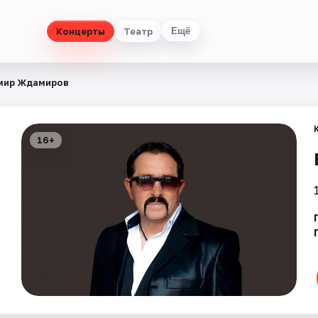
Концерты
Театр
Ещё
мир Ждамиров
16+