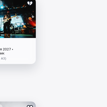
я 2027 •
ник
 A3)