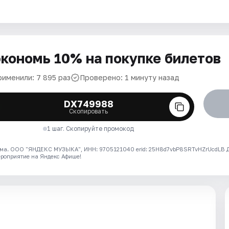
кономь 10% на покупке билетов
рименили: 7 895 раз
Проверено: 1 минуту назад
DX749988
Скопировать
1 шаг. Скопируйте промокод
ма. ООО "ЯНДЕКС МУЗЫКА", ИНН: 9705121040 erid: 25H8d7vbP8SRTvHZrUcdLB
ероприятие на Яндекс Афише!