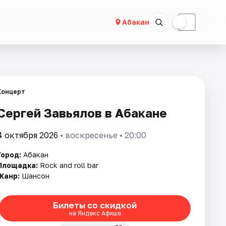
☀
☾
Абакан
Концерт
Сергей Завьялов в Абакане
4 октября 2026
• воскресенье • 20:00
Город:
Абакан
Площадка:
Rock and roll bar
Жанр:
Шансон
Билеты со скидкой
на Яндекс Афише