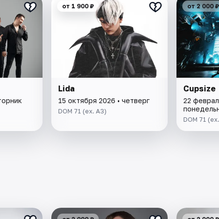
от 1 900 ₽
от 2 000 ₽
Lida
Cupsize
торник
15 октября 2026 • четверг
22 феврал
понедель
DOM 71 (ex. A3)
DOM 71 (ex.