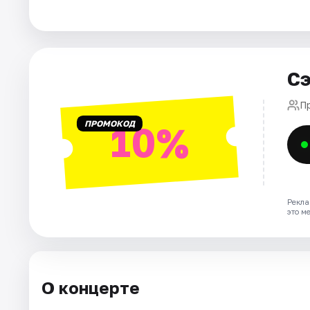
Рейтинги
Сэ
П
ПРОМОКОД
10%
Рекла
это м
О концерте