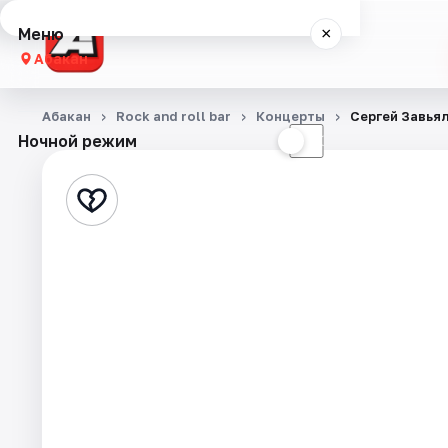
Меню
×
Абакан
Концерты
Абакан
Rock and roll bar
Концерты
Сергей Завья
Ночной режим
☀
☾
Театр
Стендап
События
Города
Площадки
Артисты