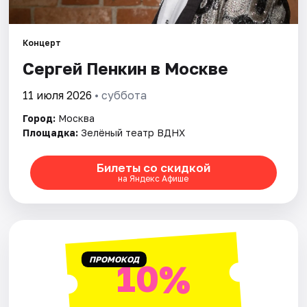
Города
Концерт
Сергей Пенкин в Москве
Площадки
11 июля 2026
• суббота
Артисты
Город:
Москва
Рейтинги
Площадка:
Зелёный театр ВДНХ
Билеты со скидкой
на Яндекс Афише
ПРОМОКОД
10%