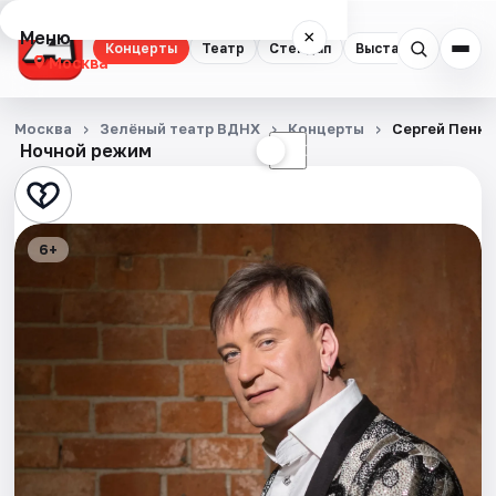
Меню
×
Концерты
Театр
Стендап
Выставки
Квест
Москва
Концерты
Москва
Зелёный театр ВДНХ
Концерты
Сергей Пенки
Ночной режим
☀
☾
Театр
Стендап
6+
Выставки
Квесты
Экскурсии
Спорт
События