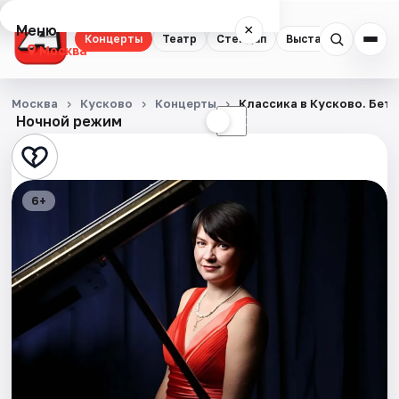
Меню
×
Концерты
Театр
Стендап
Выставки
Квест
Москва
Концерты
Москва
Кусково
Концерты
Классика в Кусково. Бет
Ночной режим
☀
☾
Театр
Стендап
6+
Выставки
Квесты
Экскурсии
Спорт
События