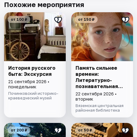
Похожие мероприятия
от 100 ₽
от 150 ₽
История русского
Память сильнее
быта: Экскурсия
времени:
Литературно-
21 сентября 2026 •
познавательная
понедельник
программа
Починковский историко-
22 сентября 2026 •
краеведческий музей
вторник
Вяземская центральная
районная библиотека
от 200 ₽
от 50 ₽